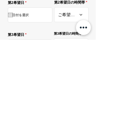
r
第2希望日の時間帯
第2希望日
*
e
q
u
ご希望の時間を選択
i
r
e
d
第3希望日の時間帯
r
第3希望日
*
e
q
u
ご希望の時間を選択
i
r
e
d
必
よろしければアンケートにご協力お願いします。
*
須
項
店の前を通って
目
インターネット
家族、友人、知人の紹介
チラシ
広告ポスター
Instagram
ホームページ、検索エンジン
その他
要望