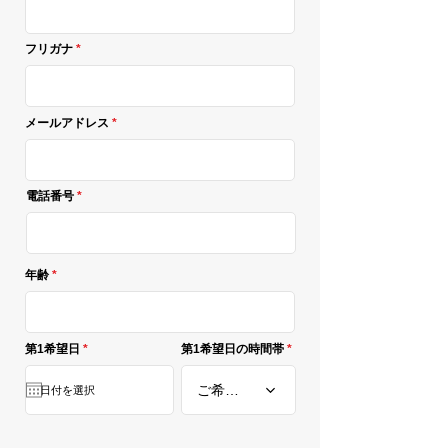
フリガナ
メールアドレス
電話番号
年齢
r
第1希望日
*
第1希望日の時間帯
e
q
u
ご希望の時間を選択
i
r
e
d