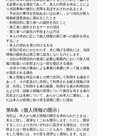
る必要がある場合であって，本人の同意を得ることによ
り当該事務の遂行に支障を及ぼすおそれがあるとき
・予め次の事項を告知あるいは公表し，かつ当社が個人
情報保護委員会に届出をしたとき
・利用目的に第三者への提供を含むこと
・第三者に提供されるデータの項目
・第三者への提供の手段または方法
・本人の求めに応じて個人情報の第三者への提供を停止
すること
・本人の求めを受け付ける方法
・前項の定めにかかわらず，次に掲げる場合には，当該
情報の提供先は第三者に該当しないものとします。
・当社が利用目的の達成に必要な範囲内において個人情
報の取扱いの全部または一部を委託する場合
・合併その他の事由による事業の承継に伴って個人情報
が提供される場合
・個人情報を特定の者との間で共同して利用する場合で
あって，その旨並びに共同して利用される個人情報の項
目，共同して利用する者の範囲，利用する者の利用目的
および当・該個人情報の管理について責任を有する者の
氏名または名称について，あらかじめ本人に通知し，ま
たは本人が容易に知り得る状態に置いた場合
第6条（個人情報の開示）
当社は，本人から個人情報の開示を求められたときは，
本人に対し，遅滞なくこれを開示します。ただし，開示
することにより次のいずれかに該当する場合は，その全
部または一部を開示しないこともあり，開示しない決定
をした場合には，その旨を遅滞なく通知します。なお，