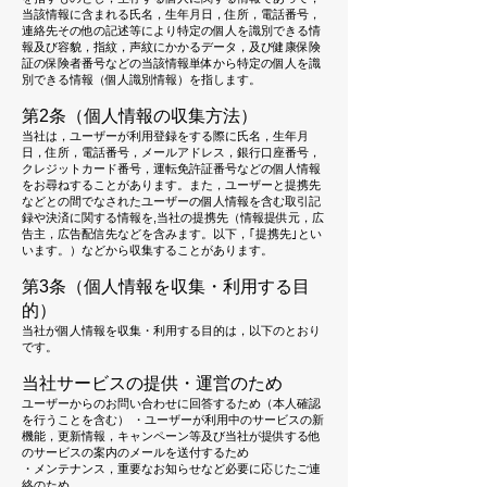
当該情報に含まれる氏名，生年月日，住所，電話番号，
連絡先その他の記述等により特定の個人を識別できる情
報及び容貌，指紋，声紋にかかるデータ，及び健康保険
証の保険者番号などの当該情報単体から特定の個人を識
別できる情報（個人識別情報）を指します。
第2条（個人情報の収集方法）
当社は，ユーザーが利用登録をする際に氏名，生年月
日，住所，電話番号，メールアドレス，銀行口座番号，
クレジットカード番号，運転免許証番号などの個人情報
をお尋ねすることがあります。また，ユーザーと提携先
などとの間でなされたユーザーの個人情報を含む取引記
録や決済に関する情報を,当社の提携先（情報提供元，広
告主，広告配信先などを含みます。以下，｢提携先｣とい
います。）などから収集することがあります。
第3条（個人情報を収集・利用する目
的）
当社が個人情報を収集・利用する目的は，以下のとおり
です。
当社サービスの提供・運営のため
ユーザーからのお問い合わせに回答するため（本人確認
を行うことを含む） ・ユーザーが利用中のサービスの新
機能，更新情報，キャンペーン等及び当社が提供する他
のサービスの案内のメールを送付するため
・メンテナンス，重要なお知らせなど必要に応じたご連
絡のため