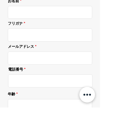
お名前
フリガナ
メールアドレス
電話番号
年齢
r
第1希望日
*
第1希望日の時間帯
e
q
u
ご希望の時間を選択
i
r
e