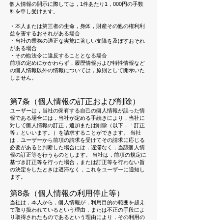
個人情報の開示に際しては，1件あたり1，000円の手数
料を申し受けます。
・本人または第三者の生命，身体，財産その他の権利利
益を害するおそれがある場合
・当社の業務の適正な実施に著しい支障を及ぼすおそれ
がある場合
・その他法令に違反することとなる場合
前項の定めにかかわらず，履歴情報および特性情報など
の個人情報以外の情報については，原則として開示いた
しません。
第7条（個人情報の訂正および削除）
ユーザーは，当社の保有する自己の個人情報が誤った情
報である場合には，当社が定める手続きにより，当社に
対して個人情報の訂正，追加または削除（以下，「訂正
等」といいます。）を請求することができます。 当社
は，ユーザーから前項の請求を受けてその請求に応じる
必要があると判断した場合には，遅滞なく，当該個人情
報の訂正等を行うものとします。 当社は，前項の規定に
基づき訂正等を行った場合，または訂正等を行わない旨
の決定をしたときは遅滞なく，これをユーザーに通知し
ます。
第8条（個人情報の利用停止等）
当社は，本人から，個人情報が，利用目的の範囲を超え
て取り扱われているという理由，または不正の手段によ
り取得されたものであるという理由により，その利用の