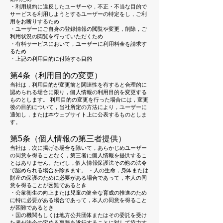
・利用規約に違反したユーザーや，不正・不当な目的で
サービスを利用しようとするユーザーの特定をし，ご利
用をお断りするため
・ユーザーにご自身の登録情報の閲覧や変更，削除，ご
利用状況の閲覧を行っていただくため
・有料サービスにおいて，ユーザーに利用料金を請求す
るため
・上記の利用目的に付随する目的
第4条（利用目的の変更）
当社は，利用目的が変更前と関連性を有すると合理的に
認められる場合に限り，個人情報の利用目的を変更する
ものとします。 利用目的の変更を行った場合には，変更
後の目的について，当社所定の方法により，ユーザーに
通知し，または本ウェブサイト上に公表するものとしま
す。
第5条（個人情報の第三者提供）
当社は，次に掲げる場合を除いて，あらかじめユーザー
の同意を得ることなく，第三者に個人情報を提供するこ
とはありません。ただし，個人情報保護法その他の法令
で認められる場合を除きます。 ・人の生命，身体または
財産の保護のために必要がある場合であって，本人の同
意を得ることが困難であるとき
・公衆衛生の向上または児童の健全な育成の推進のため
に特に必要がある場合であって，本人の同意を得ること
が困難であるとき
・国の機関もしくは地方公共団体またはその委託を受け
た者が法令の定める事務を遂行することに対して協力す