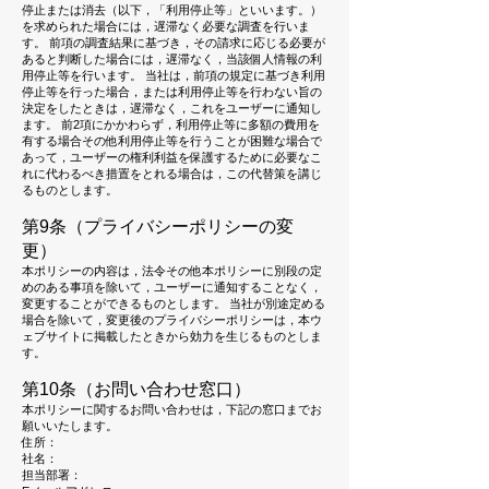
停止または消去（以下，「利用停止等」といいます。）
を求められた場合には，遅滞なく必要な調査を行いま
す。 前項の調査結果に基づき，その請求に応じる必要が
あると判断した場合には，遅滞なく，当該個人情報の利
用停止等を行います。 当社は，前項の規定に基づき利用
停止等を行った場合，または利用停止等を行わない旨の
決定をしたときは，遅滞なく，これをユーザーに通知し
ます。 前2項にかかわらず，利用停止等に多額の費用を
有する場合その他利用停止等を行うことが困難な場合で
あって，ユーザーの権利利益を保護するために必要なこ
れに代わるべき措置をとれる場合は，この代替策を講じ
るものとします。
第9条（プライバシーポリシーの変
更）
本ポリシーの内容は，法令その他本ポリシーに別段の定
めのある事項を除いて，ユーザーに通知することなく，
変更することができるものとします。 当社が別途定める
場合を除いて，変更後のプライバシーポリシーは，本ウ
ェブサイトに掲載したときから効力を生じるものとしま
す。
第10条（お問い合わせ窓口）
本ポリシーに関するお問い合わせは，下記の窓口までお
願いいたします。
住所：
社名：
担当部署：